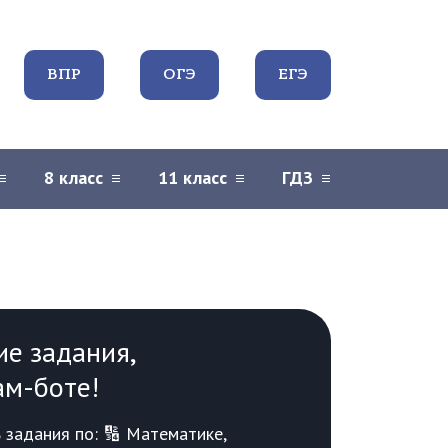
ВПР
ОГЭ
ЕГЭ
8 класс
11 класс
ГДЗ
ие задания,
ам-боте!
задания по: 🔢 Математике,