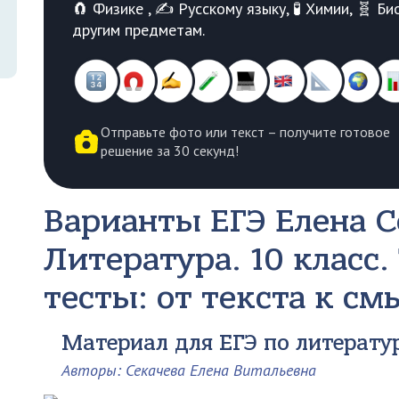
🧲 Физике , ✍️ Русскому языку, 🧪 Химии, 🧬 
другим предметам.
Отправьте фото или текст – получите готовое
решение за 30 секунд!
Варианты ЕГЭ Елена С
Литература. 10 класс
тесты: от текста к см
Материал для ЕГЭ по литератур
Авторы: Секачева Елена Витальевна