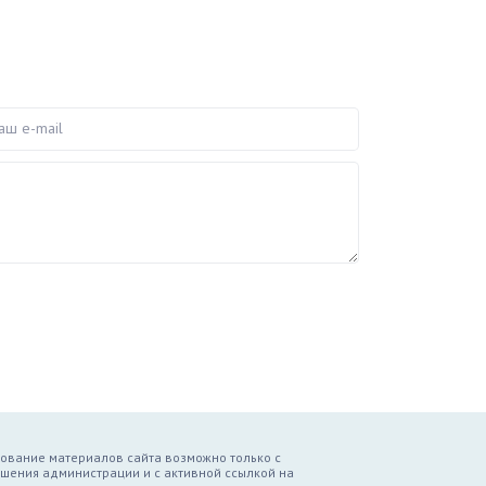
e-mail
ование материалов сайта возможно только с
шения администрации и с активной ссылкой на