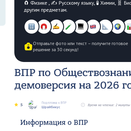
🧲 Физике , ✍️ Русскому языку, 🧪 Химии, 🧬 
другим предметам.
Отправьте фото или текст – получите готовое
решение за 30 секунд!
ВПР по Обществознани
демоверсия на 2026 г
Подготовка к ВПР
5
Время на чтение: 2 минуты
Шрайбикус
Информация о ВПР