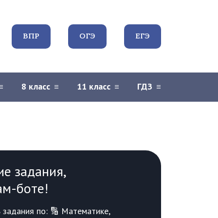
ВПР
ОГЭ
ЕГЭ
8 класс
11 класс
ГДЗ
ие задания,
ам-боте!
задания по: 🔢 Математике,