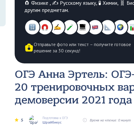
🧲 Физике , ✍️ Русскому языку, 🧪 Химии, 🧬 
другим предметам.
Отправьте фото или текст – получите готовое
решение за 30 секунд!
ОГЭ Анна Эртель: ОГЭ-
20 тренировочных ва
демоверсии 2021 года
Подготовка к ОГЭ
5
Время на чтение: 0 минут
Шрайбикус