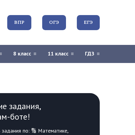
ВПР
ОГЭ
ЕГЭ
8 класс
11 класс
ГДЗ
ие задания,
ам-боте!
задания по: 🔢 Математике,