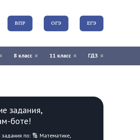
ВПР
ОГЭ
ЕГЭ
8 класс
11 класс
ГДЗ
ие задания,
ам-боте!
задания по: 🔢 Математике,