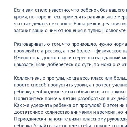
Если вам стало известно, что ребенок без вашего
время, не торопитесь применять радикальные меры
что так делать нехорошо. Ваша резкая реакция мо
загонит ваши с ним отношения в тупик. Позвольте 
Разговаривать о том, что произошло, нужно нормал
проявляйте агрессию, а тем более – физическое н
Именно она должна вас интересовать в данный моме
наказать. Если доберетесь до сути, то можно счит
Коллективные прогулы, когда весь класс или больш
просто способ пропустить уроки, а протест ученик
ребенку необходимо четко объяснить, что таким 
Попытайтесь помочь детям разобраться в их дейс
Как же удержать ребенка от прогулов? В этом нич
достаточное количество внимания и времени, но н
Периодически наносите визит классному руководи
ребенка. Узнайте, как он вдет себя в школе, гото