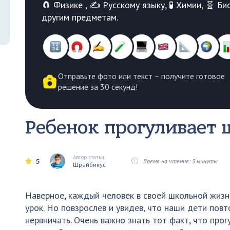
🧲 Физике , ✍️ Русскому языку, 🧪 Химии, 🧬 
другим предметам.
Отправьте фото или текст – получите готовое
решение за 30 секунд!
Ребенок прогуливает 
Автор статьи
5
Время на чтение: 3 минуты
Шрайбикус
Наверное, каждый человек в своей школьной жизн
урок. Но повзрослев и увидев, что наши дети по
нервничать. Очень важно знать тот факт, что про