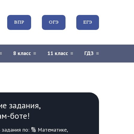
ВПР
ОГЭ
ЕГЭ
8 класс
11 класс
ГДЗ
ие задания,
ам-боте!
задания по: 🔢 Математике,