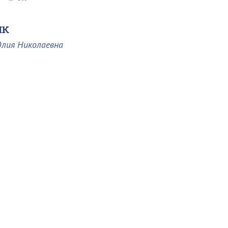
ык
Юлия Николаевна