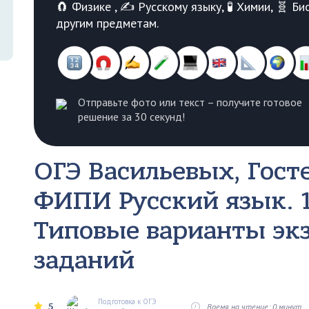
🧲 Физике , ✍️ Русскому языку, 🧪 Химии, 🧬 
другим предметам.
Отправьте фото или текст – получите готовое
решение за 30 секунд!
ОГЭ Васильевых, Госте
ФИПИ Русский язык. 1
Типовые варианты эк
заданий
Подготовка к ОГЭ
5
Время на чтение: 0 минут