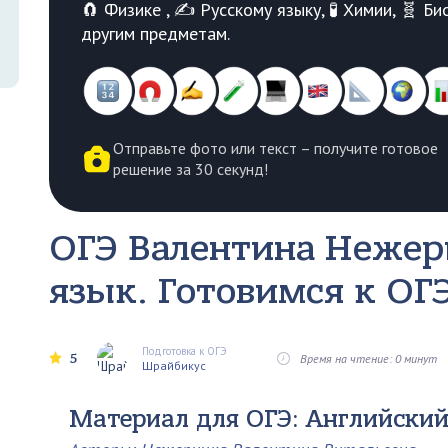
🧲 Физике , ✍️ Русскому языку, 🧪 Химии, 🧬 
другим предметам.
Отправьте фото или текст – получите готовое
решение за 30 секунд!
ОГЭ Валентина Нежер
язык. Готовимся к ОГЭ
Подготовка к ОГЭ
5
Время на чтение: 0 минут
Шрайбикус
Материал для ОГЭ: Английский