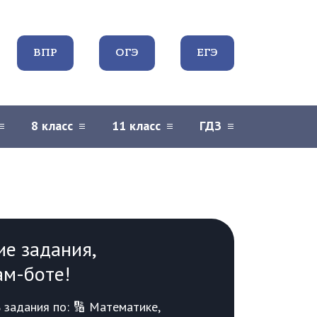
ВПР
ОГЭ
ЕГЭ
8 класс
11 класс
ГДЗ
ие задания,
ам-боте!
задания по: 🔢 Математике,