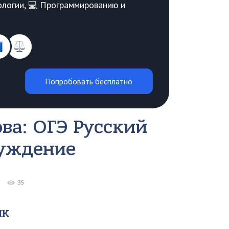
Биологии, 💻 Программированию и
Попробовать бесплатно
ва: ОГЭ Русский
суждение
35
ык