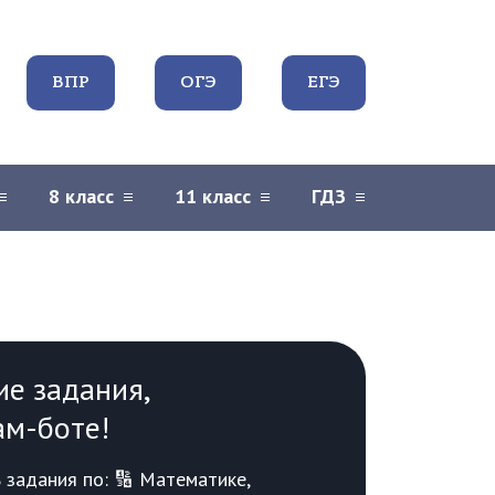
ВПР
ОГЭ
ЕГЭ
8 класс
11 класс
ГДЗ
ие задания,
ам-боте!
задания по: 🔢 Математике,