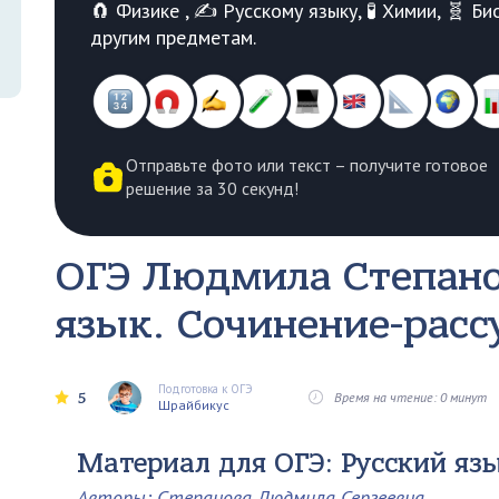
🧲 Физике , ✍️ Русскому языку, 🧪 Химии, 🧬 
другим предметам.
Отправьте фото или текст – получите готовое
решение за 30 секунд!
ОГЭ Людмила Степано
язык. Сочинение-рас
Подготовка к ОГЭ
5
Время на чтение: 0 минут
Шрайбикус
Материал для ОГЭ: Русский яз
Авторы: Степанова Людмила Сергеевна