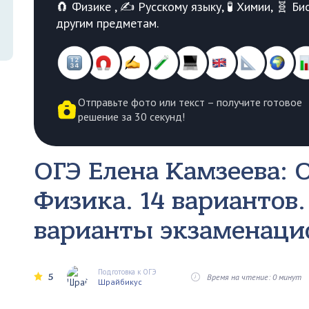
🧲 Физике , ✍️ Русскому языку, 🧪 Химии, 🧬 
другим предметам.
Отправьте фото или текст – получите готовое
решение за 30 секунд!
ОГЭ Елена Камзеева:
Физика. 14 вариантов
варианты экзаменаци
Подготовка к ОГЭ
5
Время на чтение: 0 минут
Шрайбикус