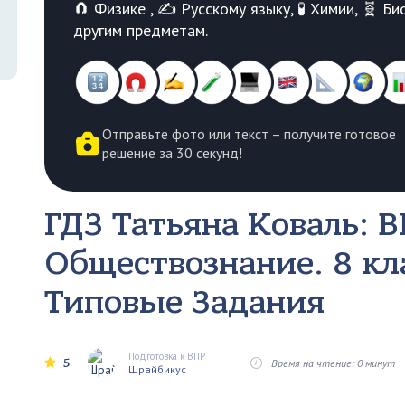
🧲 Физике , ✍️ Русскому языку, 🧪 Химии, 🧬 
другим предметам.
Отправьте фото или текст – получите готовое
решение за 30 секунд!
ГДЗ Татьяна Коваль:
Обществознание. 8 кла
Типовые Задания
Подготовка к ВПР
5
Время на чтение: 0 минут
Шрайбикус