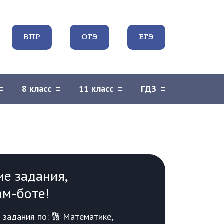
ВПР
ОГЭ
ЕГЭ
8 класс
11 класс
ГДЗ
ие задания,
ам-боте!
задания по: 🔢 Математике,