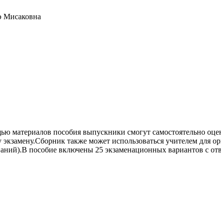
э Мисаковна
щью материалов пособия выпускники смогут самостоятельно оцен
 экзамену.Сборник также может использоваться учителем для о
ний).В пособие включены 25 экзаменационных вариантов с отве