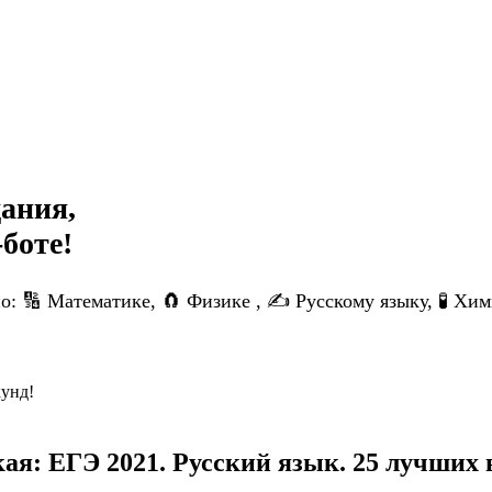
дания,
боте!
: 🔢 Математике, 🧲 Физике , ✍️ Русскому языку, 🧪 Хи
кунд!
я: ЕГЭ 2021. Русский язык. 25 лучших 