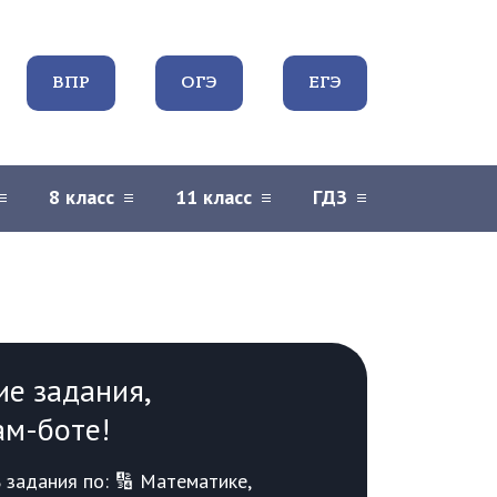
ВПР
ОГЭ
ЕГЭ
8 класс
11 класс
ГДЗ
ие задания,
ам-боте!
задания по: 🔢 Математике,