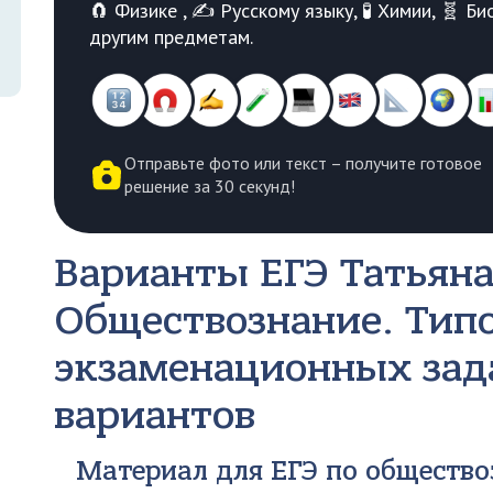
🧲 Физике , ✍️ Русскому языку, 🧪 Химии, 🧬 
другим предметам.
Отправьте фото или текст – получите готовое
решение за 30 секунд!
Варианты ЕГЭ
Татьяна
Обществознание. Тип
экзаменационных зада
вариантов
Материал для ЕГЭ по общество