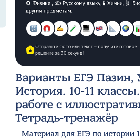
🧲 Физике , ✍️ Русскому языку, 🧪 Химии, 🧬 
другим предметам.
Отправьте фото или текст – получите готовое
решение за 30 секунд!
Варианты ЕГЭ
Пазин, 
История. 10-11 классы
работе с иллюстрати
Тетрадь-тренажёр
Материал для ЕГЭ по истории 1