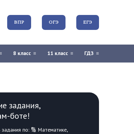
ВПР
ОГЭ
ЕГЭ
8 класс
11 класс
ГДЗ
ие задания,
ам-боте!
задания по: 🔢 Математике,