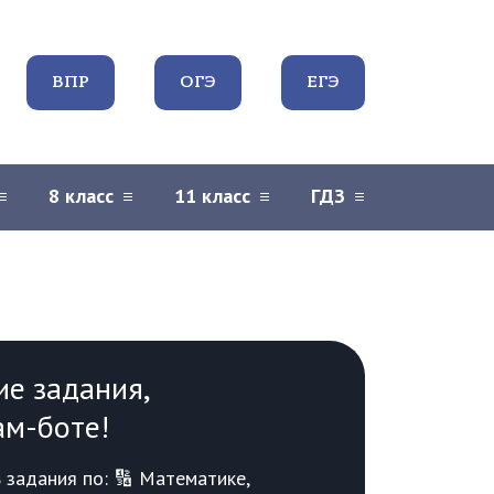
ВПР
ОГЭ
ЕГЭ
8 класс
11 класс
ГДЗ
ие задания,
ам-боте!
задания по: 🔢 Математике,