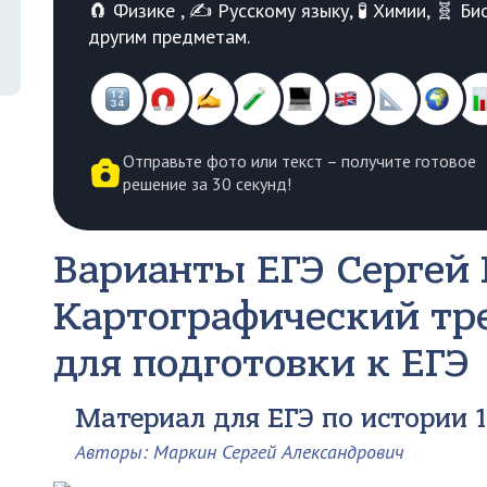
🧲 Физике , ✍️ Русскому языку, 🧪 Химии, 🧬 
другим предметам.
Отправьте фото или текст – получите готовое
решение за 30 секунд!
Варианты ЕГЭ
Сергей
Картографический тр
для подготовки к ЕГЭ
Материал для ЕГЭ по истории 1
Авторы: Маркин Сергей Александрович