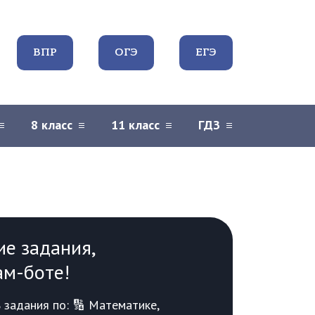
ВПР
ОГЭ
ЕГЭ
8 класс
11 класс
ГДЗ
ие задания,
ам-боте!
задания по: 🔢 Математике,