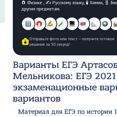
🧲 Физике , ✍️ Русскому языку, 🧪 Химии, 🧬 
другим предметам.
Отправьте фото или текст – получите готовое
решение за 30 секунд!
Варианты ЕГЭ
Артасов
Мельникова: ЕГЭ 2021
экзаменационные вар
вариантов
Материал для ЕГЭ по истории 1