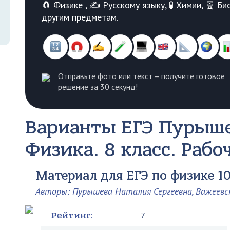
🧲 Физике , ✍️ Русскому языку, 🧪 Химии, 🧬 
другим предметам.
Отправьте фото или текст – получите готовое
решение за 30 секунд!
Варианты ЕГЭ
Пурыше
Физика. 8 класс. Рабо
Материал для ЕГЭ по физике 10
Авторы: Пурышева Наталия Сергеевна, Важеевс
Рейтинг:
7