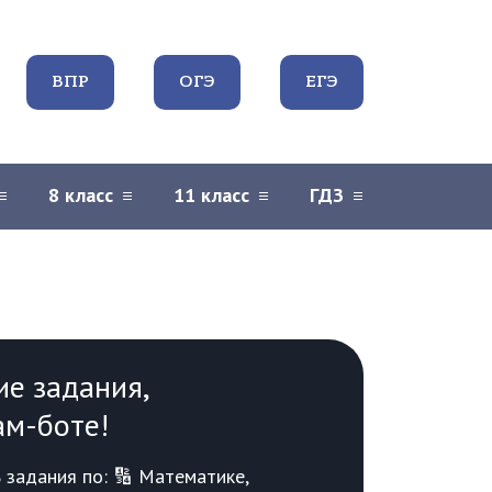
ВПР
ОГЭ
ЕГЭ
8 класс
11 класс
ГДЗ
ие задания,
ам-боте!
задания по: 🔢 Математике,