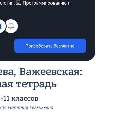
Биологии, 💻 Программированию и
Попробовать бесплатно
ва, Важеевская:
чая тетрадь
-11 классов
кая Наталия Евгеньевна